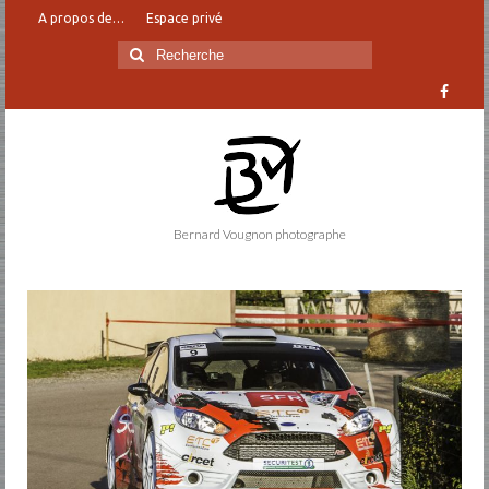
A propos de…
Espace privé
Rechercher
:
Bernard Vougnon photographe