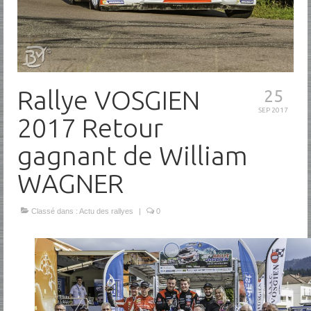
Rallye VOSGIEN
25
SEP 2017
2017 Retour
gagnant de William
WAGNER
Classé dans :
Actu des rallyes
|
0