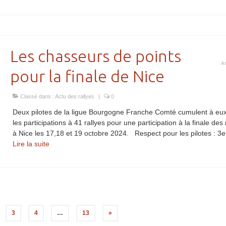
Les chasseurs de points
A
pour la finale de Nice
Classé dans :
Actu des rallyes
|
0
Deux pilotes de la ligue Bourgogne Franche Comté cumulent à eu
les participations à 41 rallyes pour une participation à la finale des 
à Nice les 17,18 et 19 octobre 2024. Respect pour les pilotes : 
Lire la suite­­
3
4
…
13
»