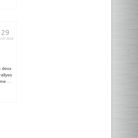
29
OÛT 2024
x deux
rallyes
3eme …