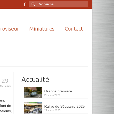
Rechercher
:
roviseur
Miniatures
Contact
Actualité
29
MAR 2025
Grande première
29 mars 2025
ain,
lant de
Rallye de Séquanie 2025
29 mars 2025
thelemy,