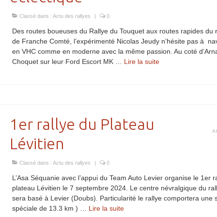
Classé dans :
Actu des rallyes
|
0
Des routes boueuses du Rallye du Touquet aux routes rapides du r
de Franche Comté, l’expérimenté Nicolas Jeudy n’hésite pas à na
en VHC comme en moderne avec la même passion. Au coté d’Ar
Choquet sur leur Ford Escort MK …
Lire la suite­­
1er rallye du Plateau
A
Lévitien
Classé dans :
Actu des rallyes
|
0
L’Asa Séquanie avec l’appui du Team Auto Levier organise le 1er ra
plateau Lévitien le 7 septembre 2024. Le centre névralgique du ral
sera basé à Levier (Doubs). Particularité le rallye comportera une 
spéciale de 13.3 km ) …
Lire la suite­­