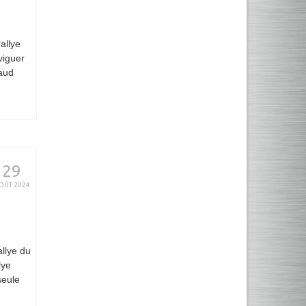
allye
viguer
naud
29
OÛT 2024
llye du
lye
seule