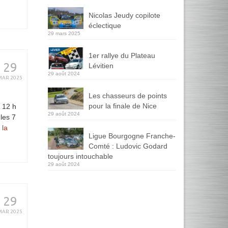
Nicolas Jeudy copilote
éclectique
29 mars 2025
1er rallye du Plateau
29
Lévitien
29 août 2024
MAR 2025
Les chasseurs de points
pour la finale de Nice
à 12 h
29 août 2024
les 7
 la
Ligue Bourgogne Franche-
Comté : Ludovic Godard
toujours intouchable
29 août 2024
29
MAR 2025