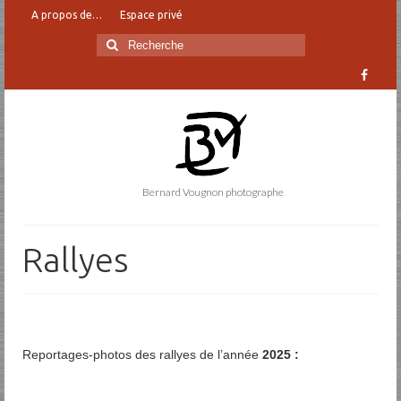
A propos de…
Espace privé
Rechercher
:
Bernard Vougnon photographe
Rallyes
Reportages-photos des rallyes de l’année
2025
: