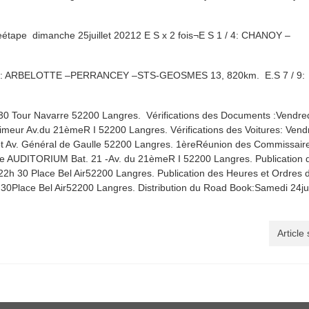
meétape dimanche 25juillet 20212 E S x 2 fois¬E S 1 / 4: CHANOY –
/ 6: ARBELOTTE –PERRANCEY –STS-GEOSMES 13, 820km. E.S 7 / 9:
 30 Tour Navarre 52200 Langres. Vérifications des Documents :Vendre
imeur Av.du 21èmeR I 52200 Langres. Vérifications des Voitures: Vend
rot Av. Général de Gaulle 52200 Langres. 1èreRéunion des Commissair
urse AUDITORIUM Bat. 21 -Av. du 21èmeR I 52200 Langres. Publication 
 22h 30 Place Bel Air52200 Langres. Publication des Heures et Ordres 
h30Place Bel Air52200 Langres. Distribution du Road Book:Samedi 24jui
Article