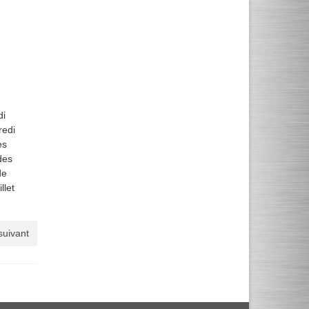
di
redi
es
des
de
llet
 suivant