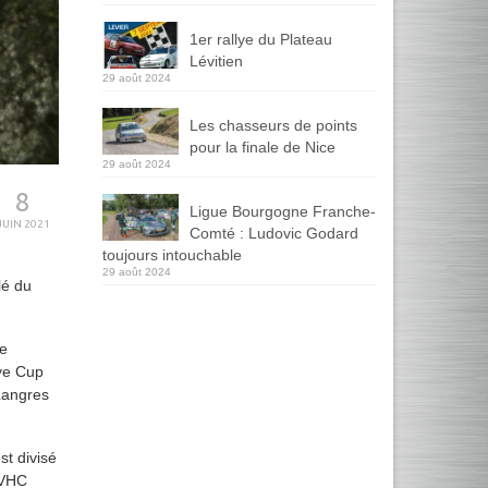
1er rallye du Plateau
Lévitien
29 août 2024
Les chasseurs de points
pour la finale de Nice
29 août 2024
8
Ligue Bourgogne Franche-
JUIN 2021
Comté : Ludovic Godard
toujours intouchable
29 août 2024
lé du
e
ye Cup
Langres
t divisé
 VHC