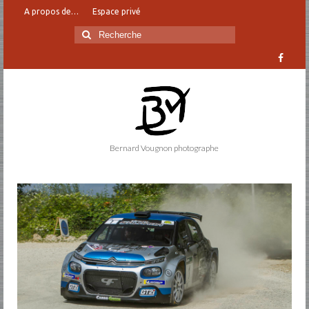
A propos de…
Espace privé
Rechercher
:
Bernard Vougnon photographe