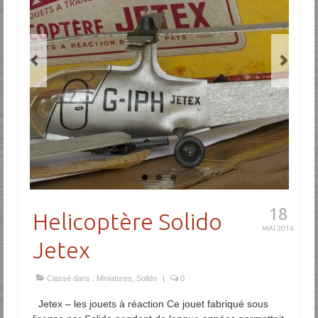
18
Helicoptère Solido
MAI 2016
Jetex
Classé dans :
Miniatures
,
Solido
|
0
Jetex – les jouets à réaction Ce jouet fabriqué sous