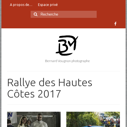
A propos de…
Espace privé
Rechercher
:
Bernard Vougnon photographe
Rallye des Hautes
Côtes 2017