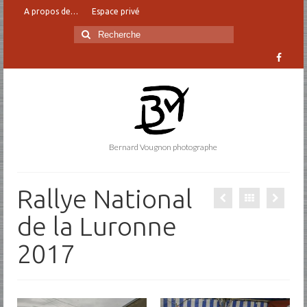
A propos de…
Espace privé
Rechercher
:
Bernard Vougnon photographe
Rallye National
de la Luronne
2017