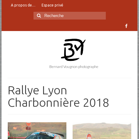
A propos de…
Espace privé
Rechercher
:
Bernard Vougnon photographe
Rallye Lyon
Charbonnière 2018