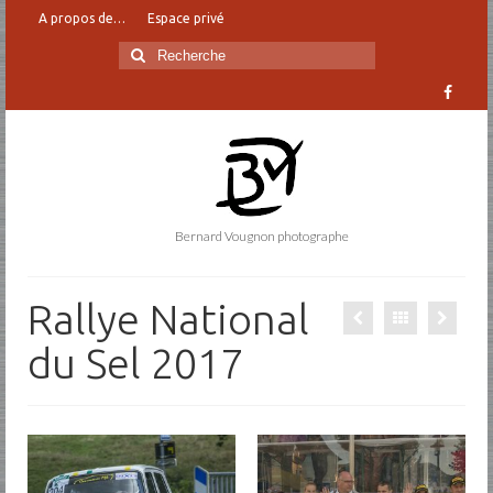
A propos de…
Espace privé
Rechercher
:
Bernard Vougnon photographe
Rallye National
du Sel 2017