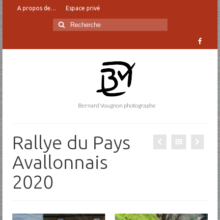
A propos de…
Espace privé
Rechercher
:
Bernard Vougnon photographe
Rallye du Pays
Avallonnais
2020