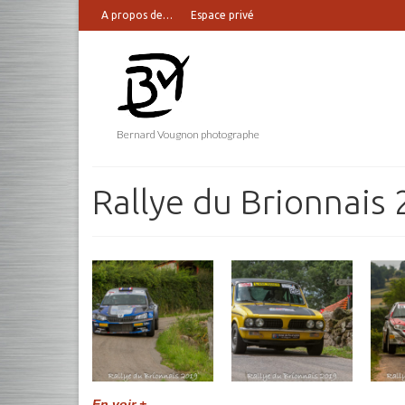
A propos de…
Espace privé
Bernard Vougnon photographe
Rallye du Brionnais
En voir +