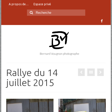
A propos de…
Espace privé
Rechercher
:
Bernard Vougnon photographe
Rallye du 14
juillet 2015