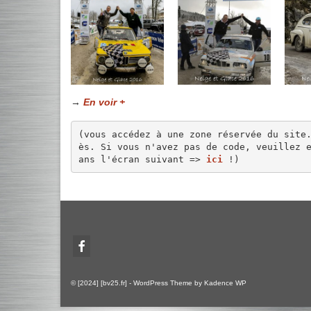
→
En voir +
(vous accédez à une zone réservée du site
ès. Si vous n'avez pas de code, veuillez 
ans l'écran suivant => 
ici
 !)
© [2024] [bv25.fr] - WordPress Theme by
Kadence WP