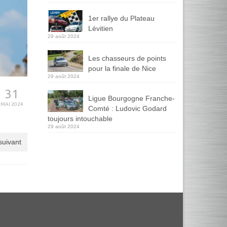
1er rallye du Plateau
Lévitien
29 août 2024
Les chasseurs de points
pour la finale de Nice
29 août 2024
31
Ligue Bourgogne Franche-
MAI 2024
Comté : Ludovic Godard
toujours intouchable
29 août 2024
 suivant