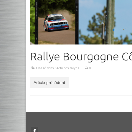
Rallye Bourgogne C
Classé dans :
Actu des rallyes
|
0
Article précédent