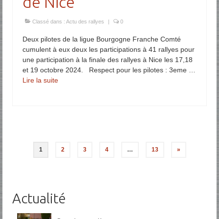
de Nice
Classé dans :
Actu des rallyes
|
0
Deux pilotes de la ligue Bourgogne Franche Comté
cumulent à eux deux les participations à 41 rallyes pour
une participation à la finale des rallyes à Nice les 17,18
et 19 octobre 2024. Respect pour les pilotes : 3eme …
Lire la suite­­
Navigation
1
2
3
4
…
13
»
des
articles
Actualité