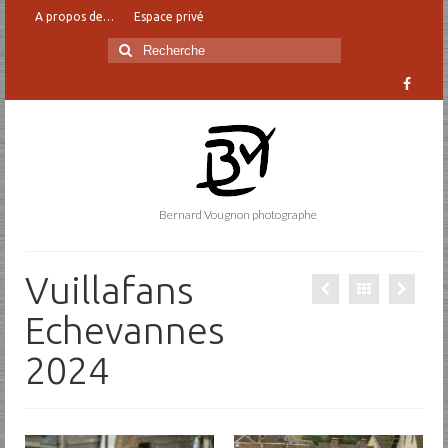
A propos de…
Espace privé
Rechercher
:
Bernard Vougnon photographe
Vuillafans
Echevannes
2024