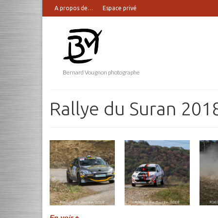
A propos de…
Espace privé
Bernard Vougnon photographe
Rallye du Suran 201
En voir +