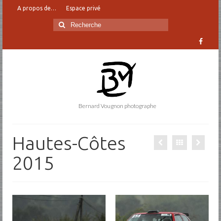
A propos de…
Espace privé
Rechercher
:
Bernard Vougnon photographe
Hautes-Côtes
2015