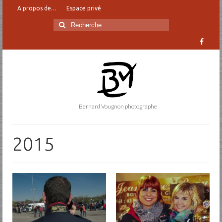
A propos de…
Espace privé
Rechercher
:
Bernard Vougnon photographe
2015