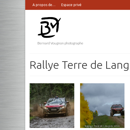
A propos de…
Espace privé
Bernard Vougnon photographe
Rallye Terre de Lan